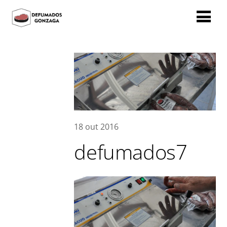
18
out
2016
defumados7